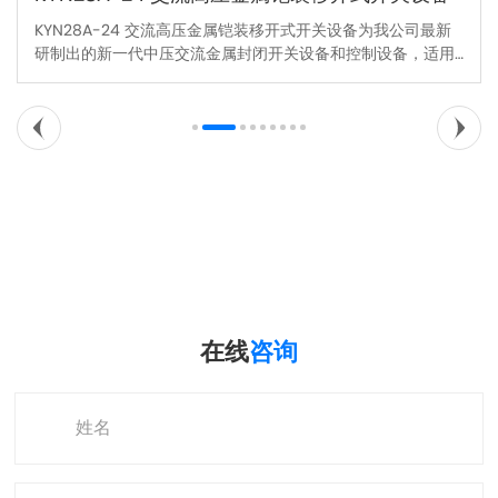
KYN28A-24 交流高压金属铠装移开式开关设备为我公司最新
研制出的新一代中压交流金属封闭开关设备和控制设备，适用
于三相交流50Hz单母线及双母线分段系统中，主要应用于能
源、工业、基础设施等领域，作为接受和分配电能之用，并对
电路实行控制、保护及监测。额定电压24KV，额定电流最高
4000A，额定短路开断电流最高40KA。开关柜配置性能优良
的户内中压真空断路器。开关柜运行连续性的丧失类
别:LSC2B。满足1.1lr温升要求。
在线
咨询