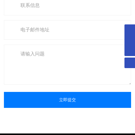
hongchi@zjhbdlkj.com
0575-88620950
立即提交