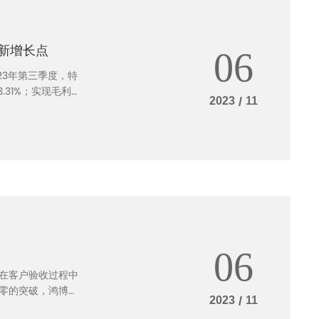
新增长点
06
023年第三季度，特
.31%；实现毛利
2023
/
11
06
在客户验收过程中
零的突破，鸿博在
2023
/
11