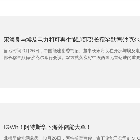
宋海良与埃及电力和可再生能源部部长穆罕默德·沙克尔
当地时间10月26日，中国能建党委书记、董事长宋海良在开罗与埃及
部长穆罕默德·沙克尔举行会谈。双方就落实好中埃两国元首达成的重
“一带一路”倡议同埃及“2030愿景”深度对接，加快埃及能源绿色低碳
电力领域合作走深走实进行交流。
1GWh！阿特斯拿下海外储能大单！
北极星储能网获悉，10月26日，阿特斯官宣称，旗下储能子公司e-STO