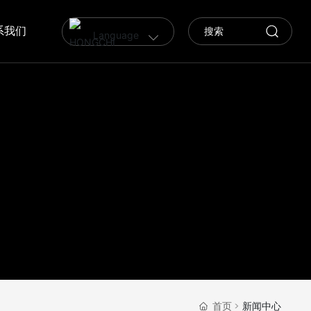
系我们
Language
首页
新闻中心