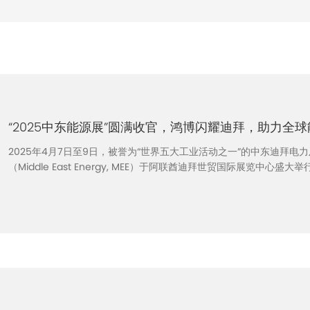
“2025中东能源展”圆满收官，鸿博闪耀迪拜，助力全
2025年4月7日至9日，被誉为“世界五大工业活动之一”的中东迪拜电
（Middle East Energy, MEE）于阿联酋迪拜世贸国际展览中心盛
源储能系统、智能微电网及传统的高低压配电柜，在H8.D32展位精彩
点之一。