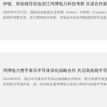
​伊顿、库柏领导莅临浙江鸿博电力科技考察 共谋合作
2025年3月27日，国际知名能源企业伊顿（Eaton）与库柏（Coope
临我司考察交流。双方围绕技术创新、市场合作及全球能源转型等议题
后续战略合作奠定基础。
鸿博电力携手泰乐半导体深化战略合作 共启高效能半
2024年10月，我公司与泰乐半导体达成战略合作协议，双方将携手推
术创新与市场开发。这一合作标志着鸿博电力在电力科技与高端半导体
续发展的新里程碑。