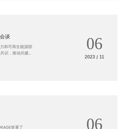
会谈
06
电力和可再生能源部
要共识，推动共建
2023
/
11
转型，促进双方能源
06
RAGE签署了