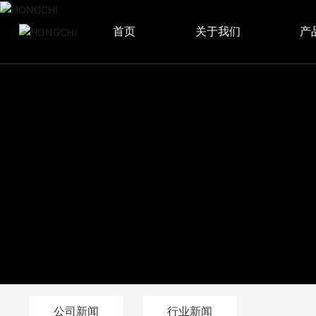
首页
关于我们
产
公司新闻
行业新闻