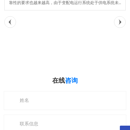
靠性的要求也越来越高，由于变配电运行系统处于供电系统未
端，直接联系着干家万户，因此，保证变配电运行的可靠性，
具有深远的社会意义，尤其对金融、通信、外贸 等企事业单位
来说，尤为重要，一旦发生停电事故，造成的社会影响与经济
损失不可估量。
在线
咨询