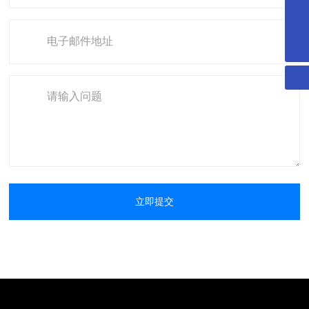
hongchi@zjhbdlkj.com
0575-88620950
立即提交